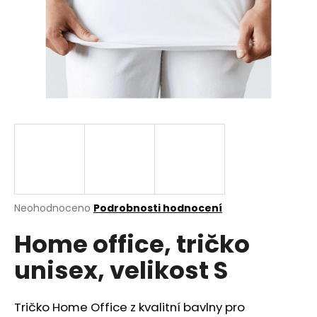
a
j
í
t
?
HLEDAT
Průměrné
Neohodnoceno
Podrobnosti hodnocení
hodnocení
D
Home office, tričko
produktu
o
je
p
unisex, velikost S
0,0
o
z
r
5
u
hvězdiček.
Tričko Home Office z kvalitní bavlny pro