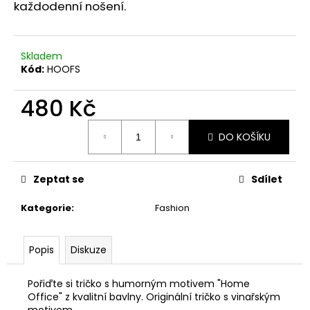
č
každodenní nošení.
u
j
e
Skladem
m
Kód:
HOOFS
e
480 Kč
RULANDSKÉ
Měrná
MODRÉ
DO KOŠÍKU
cena:
2023
VÍNO
TICHÉ
LAHVOVÉ
Zeptat se
Sdílet
0,75
L,
Kategorie
:
Fashion
VÝBĚR
Z
HROZNŮ,
Č.
Popis
Diskuze
Š.
19/23
Pořiďte si tričko s humorným motivem "Home
299
Office" z kvalitní bavlny. Originální tričko s vinařským
Kč