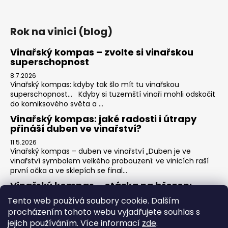
Rok na vinici (blog)
Vinařský kompas – zvolte si vinařskou
superschopnost
8.7.2026
Vinařský kompas: kdyby tak šlo mít tu vinařskou
superschopnost… Kdyby si tuzemští vinaři mohli odskočit
do komiksového světa a ...
Vinařský kompas: jaké radosti i útrapy
přináší duben ve vinařství?
11.5.2026
Vinařský kompas – duben ve vinařství „Duben je ve
vinařství symbolem velkého probouzení: ve vinicích raší
první očka a ve sklepích se final...
Vinařský kompas – otázka na březen:
11.5.2026
Tento web používá soubory cookie. Dalším
Vinařský kompas: která vína ovládnou letošní jaro?
procházením tohoto webu vyjadřujete souhlas s
„Vinařský rok se láme a ve sklepech se rozhoduje o tváři
jejich používáním. Více informací
zde
.
nového ročníku. Které vaše víno...