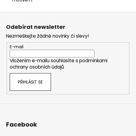
motivem.
Z
á
Odebírat newsletter
p
Nezmeškejte žádné novinky či slevy!
a
t
E-mail
í
Vložením e-mailu souhlasíte s
podmínkami
ochrany osobních údajů
PŘIHLÁSIT SE
Facebook